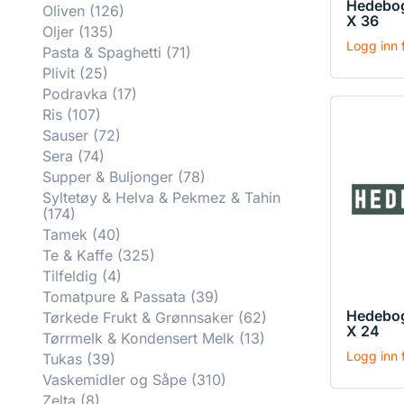
Hedebo
Oliven
(126)
X 36
Oljer
(135)
Logg inn f
Pasta & Spaghetti
(71)
Plivit
(25)
Podravka
(17)
Ris
(107)
Sauser
(72)
Sera
(74)
Supper & Buljonger
(78)
Syltetøy & Helva & Pekmez & Tahin
(174)
Tamek
(40)
Te & Kaffe
(325)
Tilfeldig
(4)
Tomatpure & Passata
(39)
Hedebog
Tørkede Frukt & Grønnsaker
(62)
X 24
Tørrmelk & Kondensert Melk
(13)
Logg inn f
Tukas
(39)
Vaskemidler og Såpe
(310)
Zelta
(8)