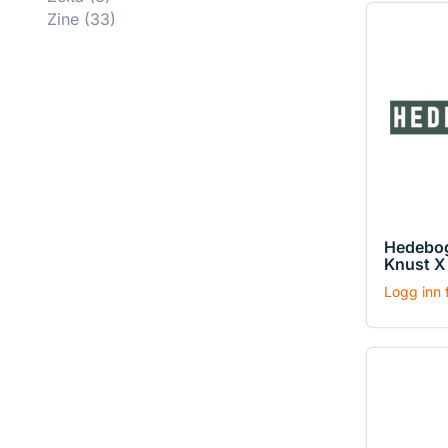
Zine
(33)
Hedebog
Knust X
Logg inn f