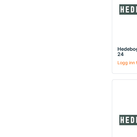
Hedebog
24
Logg inn f