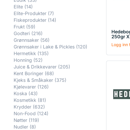
Eddik
(33)
Elite
(14)
Elite-Produkter
(7)
Fiskeprodukter
(14)
Frukt
(59)
Hedebog
Godteri
(216)
250gr X
Grønnsaker
(56)
Logg inn f
Grønnsaker i Lake & Pickles
(120)
Hermetikk
(135)
Honning
(52)
Juice & Drikkevarer
(205)
Kent Boringer
(68)
Kjeks & Småkaker
(375)
Kjølevarer
(126)
Koska
(43)
Kosmetikk
(81)
Krydder
(632)
Non-Food
(124)
Nøtter
(119)
Nudler
(8)