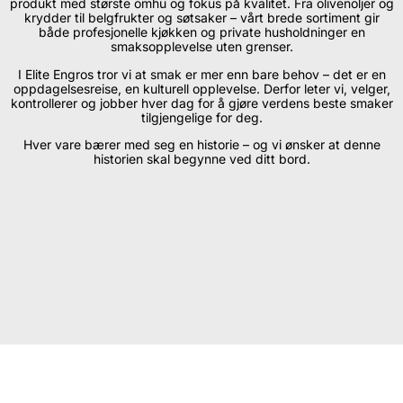
produkt med største omhu og fokus på kvalitet. Fra olivenoljer og
krydder til belgfrukter og søtsaker – vårt brede sortiment gir
både profesjonelle kjøkken og private husholdninger en
smaksopplevelse uten grenser.
I Elite Engros tror vi at smak er mer enn bare behov – det er en
oppdagelsesreise, en kulturell opplevelse. Derfor leter vi, velger,
kontrollerer og jobber hver dag for å gjøre verdens beste smaker
tilgjengelige for deg.
Hver vare bærer med seg en historie – og vi ønsker at denne
historien skal begynne ved ditt bord.