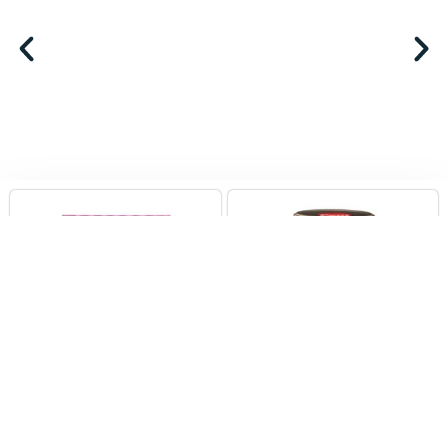
Evliya Tofim Mix 350gr X
Cem Green Olives
12
Cracked 1700ml X 6