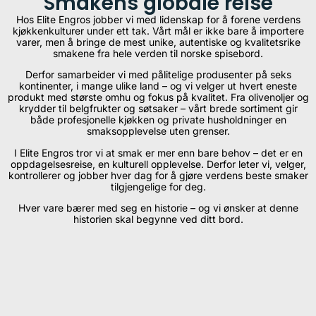
Smakens globale reise
Hos Elite Engros jobber vi med lidenskap for å forene verdens
kjøkkenkulturer under ett tak. Vårt mål er ikke bare å importere
varer, men å bringe de mest unike, autentiske og kvalitetsrike
smakene fra hele verden til norske spisebord.
Derfor samarbeider vi med pålitelige produsenter på seks
kontinenter, i mange ulike land – og vi velger ut hvert eneste
produkt med største omhu og fokus på kvalitet. Fra olivenoljer og
krydder til belgfrukter og søtsaker – vårt brede sortiment gir
både profesjonelle kjøkken og private husholdninger en
smaksopplevelse uten grenser.
I Elite Engros tror vi at smak er mer enn bare behov – det er en
oppdagelsesreise, en kulturell opplevelse. Derfor leter vi, velger,
kontrollerer og jobber hver dag for å gjøre verdens beste smaker
tilgjengelige for deg.
Hver vare bærer med seg en historie – og vi ønsker at denne
historien skal begynne ved ditt bord.