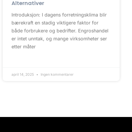
Alternativer
Introduksjon: I dagens forretningsklima blir
bærekraft en stadig viktigere faktor for
både forbrukere og bedrifter. Engroshandel
er intet unntak, og mange virksomheter ser
etter måter
april 14, 2025
Ingen kommentarer