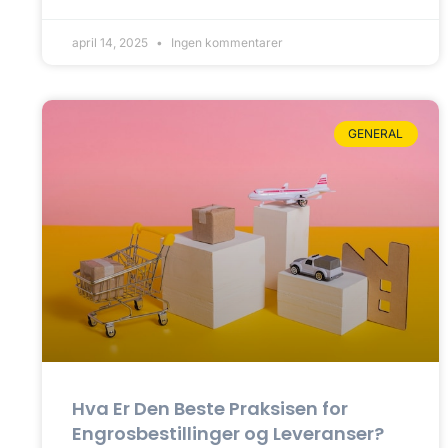
april 14, 2025
Ingen kommentarer
GENERAL
Hva Er Den Beste Praksisen for
Engrosbestillinger og Leveranser?