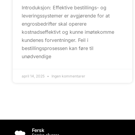
Introduksjon: Effektive bestillings- og
leveringssystemer er avgjørende for at
engrosbedrifter skal operere
kostnadseffektivt og kunne imøtekomme
kundenes forventninger. Feil i
bestillingsprosessen kan føre til
unødvendige
april 14, 2025
Ingen kommentarer
Fersk
Ferske råvarer